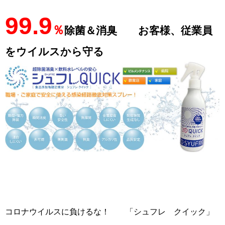
99.9
％
除菌＆消臭 お客様、従業員
をウイルスから守る
コロナウイルスに負けるな！ 「シュフレ クイック」