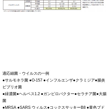
適応細菌・ウイルスの一例
●サルモネラ菌 ●O-157 ●インフルエンザ●クラミジア●腸炎
ビブリオ菌
●緑濃菌●ヘルペス1.2 ●ガンピロバクター●セラチア菌●大腸
菌
●MRSA ●SARS ウィルス●コックスサッキーB8 ●黄色ブド