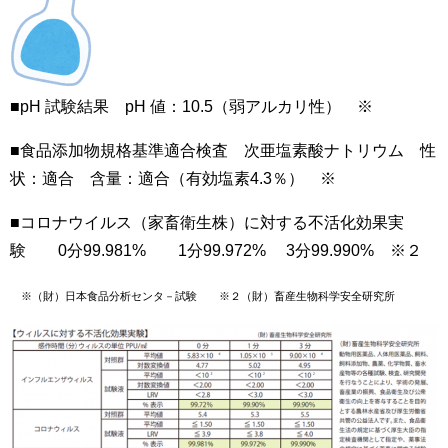
■pH 試験結果 pH 値：10.5（弱アルカリ性） ※
■食品添加物規格基準適合検査 次亜塩素酸ナトリウム 性
状：適合 含量：適合（有効塩素4.3％） ※
■コロナウイルス（家畜衛生株）に対する不活化効果実
験 0分99.981% 1分99.972% 3分99.990% ※２
※（財）日本食品分析センタ－試験 ※２（財）畜産生物科学安全研究所