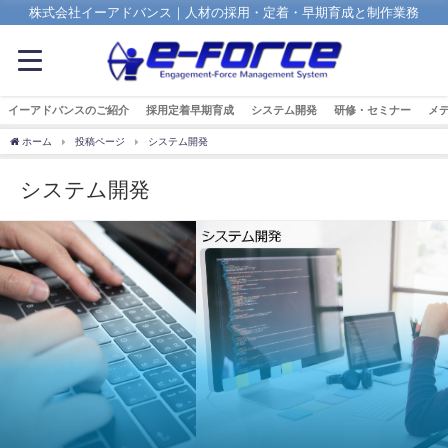
株式会社イーアドバンス｜人材の採用・定着・早期育成と制作業務
イーアドバンスのご紹介
採用定着早期育成
システム開発
研修・セミナー
メ
ホーム
投稿ページ
システム開発
システム開発